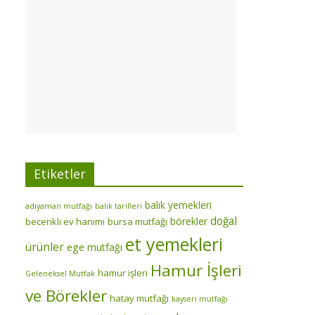
Etiketler
balık yemekleri
adıyaman mutfağı
balık tarifleri
doğal
börekler
becerikli ev hanımı
bursa mutfağı
et yemekleri
ürünler
ege mutfağı
Hamur İşleri
hamur işleri
Geleneksel Mutfak
ve Börekler
hatay mutfağı
kayseri mutfağı