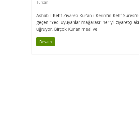
Turizm
Ashab-I Kehf Ziyareti Kur’an-i Kerim’in Kehf Suresi’
geçen “Yedi uyuyanlar mağarası” her yıl ziyaretçi ak
uğruyor. Birçok Kur’an meal ve
Devam