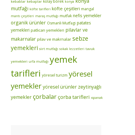
konya
kolay börek
kebablar
kebaplar
konya
mutfağı
köfte çeşitleri
mangal
köfte tarifleri
nefis yemekler
mutfak
mantı çeşitleri
maraş mutfağı
organik ürünler
patates
Osmanli Mutfagi
pilavlar ve
yemekleri
patlıcan yemekleri
sebze
makarnalar
pilav ve makrnalar
yemekleri
tavuk
siirt mutfağı
sokak lezzetleri
yemek
yemekleri
urfa mutfağı
tarifleri
yöresel
yöresel turizm
yemekler
yöresel ürünler
zeytinyağlı
çorbalar
çorba tarifleri
yemekler
ıspanak