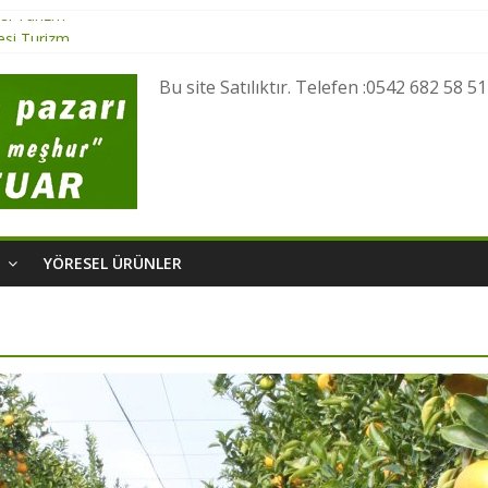
si Turizm
esi Turizm
 Yöresel Lezzetler
Bu site Satılıktır. Telefen :0542 682 58 51
esel Ürünler
i Turizm
M
YÖRESEL ÜRÜNLER