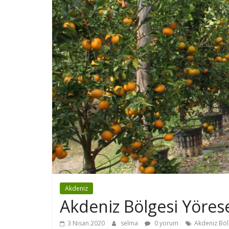
Akdeniz
Akdeniz Bölgesi Yöres
3 Nisan 2020
selma
0 yorum
Akdeniz Böl