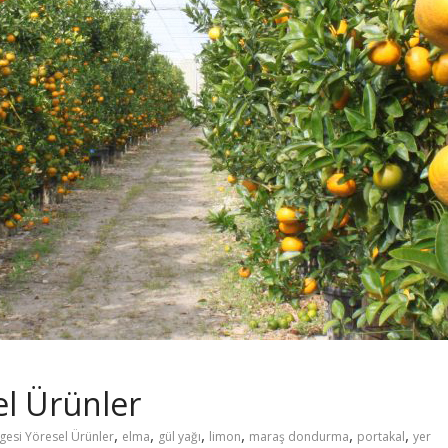
el Ürünler
,
,
,
,
,
,
gesi Yöresel Ürünler
elma
gül yağı
limon
maraş dondurma
portakal
yer