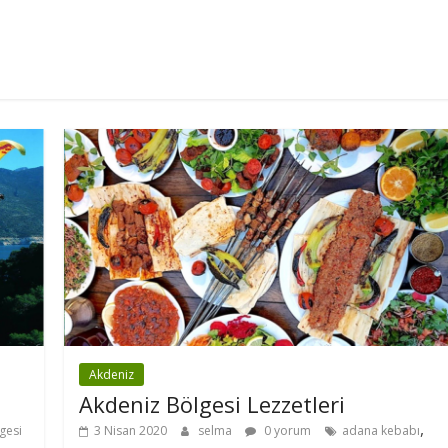
Akdeniz
Akdeniz Bölgesi Lezzetleri
,
gesi
3 Nisan 2020
selma
0 yorum
adana kebabı