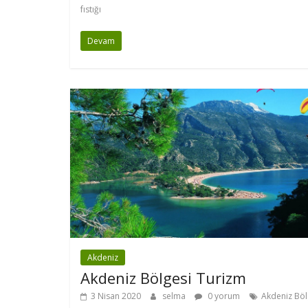
fıstığı
Devam
Akdeniz
Akdeniz Bölgesi Turizm
3 Nisan 2020
selma
0 yorum
Akdeniz Böl