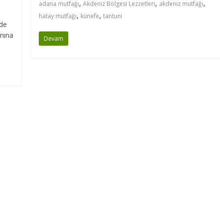
,
,
,
adana mutfağı
Akdeniz Bölgesi Lezzetleri
akdeniz mutfağı
,
,
hatay mutfağı
künefe
tantuni
nde
ınına
Devam