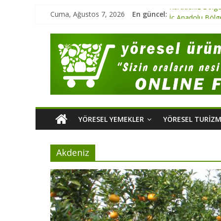
Cuma, Ağustos 7, 2026
En güncel:
Karadeniz Bölge
İç Anadolu Bölg
Marmara Bölgesi
Ege Bölgesi Yör
Marmara Bölges
YÖRESEL YEMEKLER
YÖRESEL TURIZ
Akdeniz