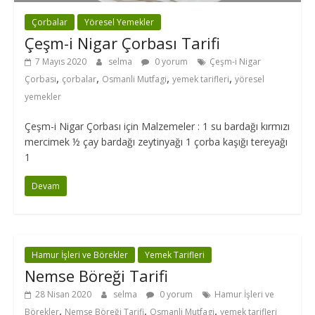
Çorbalar
Yöresel Yemekler
Çeşm-i Nigar Çorbası Tarifi
7 Mayıs 2020
selma
0 yorum
Çeşm-i Nigar
,
,
,
,
Çorbası
çorbalar
Osmanli Mutfagi
yemek tarifleri
yöresel
yemekler
Çeşm-i Nigar Çorbası için Malzemeler : 1 su bardağı kırmızı
mercimek ½ çay bardağı zeytinyağı 1 çorba kaşığı tereyağı
1
Devam
Hamur İşleri ve Börekler
Yemek Tarifleri
Nemse Böreği Tarifi
28 Nisan 2020
selma
0 yorum
Hamur İşleri ve
,
,
,
Börekler
Nemse Böreği Tarifi
Osmanli Mutfagi
yemek tarifleri