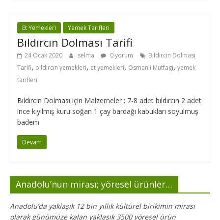
Et Yemekleri
Yemek Tarifleri
Bıldırcın Dolması Tarifi
24 Ocak 2020
selma
0 yorum
Bıldırcın Dolması
,
,
,
,
Tarifi
bıldırcın yemekleri
et yemekleri
Osmanli Mutfagi
yemek
tarifleri
Bıldırcın Dolması için Malzemeler : 7-8 adet bıldırcın 2 adet
ince kıyılmış kuru soğan 1 çay bardağı kabukları soyulmuş
badem
Devam
Anadolu’nun mirası; yöresel ürünler…
Anadolu’da yaklaşık 12 bin yıllık kültürel birikimin mirası
olarak günümüze kalan yaklaşık 3500 yöresel ürün