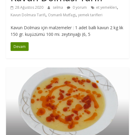
,
28 Ağustos 2020
selma
0 yorum
et yemekleri
,
,
Kavun Dolması Tarifi
Osmanli Mutfagi
yemek tarifleri
Kavun Dolması için malzemeler : 1 adet ballı kavun 2 kg lık
150 gr. kuşüzümü 100 mi. zeytinyağı (6, 5
Devam