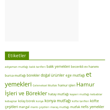
Etiketler
balık yemekleri
becerikli ev hanımı
adıyaman mutfağı
balık tarifleri
et
doğal ürünler
börekler
ege mutfağı
bursa mutfağı
yemekleri
Hamur
hamur işleri
Geleneksel Mutfak
İşleri ve Börekler
hatay mutfağı
kebablar
kayseri mutfağı
konya mutfağı
köfte
kolay börek
kebaplar
konya
köfte tarifleri
çeşitleri
nefis yemekler
mangal
mutfak
mantı çeşitleri
maraş mutfağı