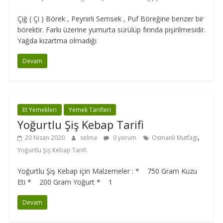
Çiğ ( Çi ) Börek , Peynirli Semsek , Puf Böreğine benzer bir
börektir. Farkı üzerine yumurta sürülüp fırında pişirilmesidir.
Yağda kızartma olmadığı
Devam
Et Yemekleri
Yemek Tarifleri
Yoğurtlu Şiş Kebap Tarifi
,
20 Nisan 2020
selma
0 yorum
Osmanli Mutfagi
Yoğurtlu Şiş Kebap Tarifi
Yoğurtlu Şiş Kebap için Malzemeler : * 750 Gram Kuzu
Eti * 200 Gram Yoğurt * 1
Devam