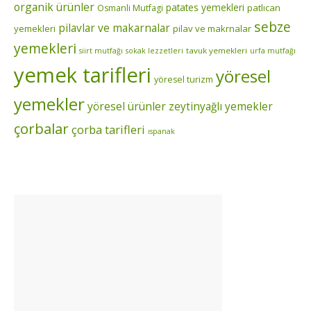
organik ürünler
patates yemekleri
patlıcan
Osmanli Mutfagi
sebze
pilavlar ve makarnalar
yemekleri
pilav ve makrnalar
yemekleri
tavuk yemekleri
siirt mutfağı
sokak lezzetleri
urfa mutfağı
yemek tarifleri
yöresel
yöresel turizm
yemekler
yöresel ürünler
zeytinyağlı yemekler
çorbalar
çorba tarifleri
ıspanak