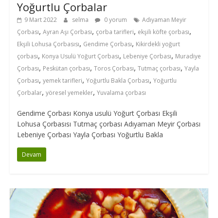
Yoğurtlu Çorbalar
9 Mart 2022
selma
0 yorum
Adıyaman Meyir
,
,
,
,
Çorbası
Ayran Aşı Çorbası
çorba tarifleri
ekşili köfte çorbası
,
,
Ekşili Lohusa Çorbasısı
Gendime Çorbası
Kikirdekli yoğurt
,
,
,
çorbası
Konya Usulü Yoğurt Çorbası
Lebeniye Çorbası
Muradiye
,
,
,
,
Çorbası
Peskütan çorbası
Toros Çorbası
Tutmaç çorbası
Yayla
,
,
,
Çorbası
yemek tarifleri
Yoğurtlu Bakla Çorbası
Yoğurtlu
,
,
Çorbalar
yöresel yemekler
Yuvalama çorbası
Gendime Çorbası Konya usulü Yoğurt Çorbası Ekşili
Lohusa Çorbasısı Tutmaç çorbası Adıyaman Meyir Çorbası
Lebeniye Çorbası Yayla Çorbası Yoğurtlu Bakla
Devam