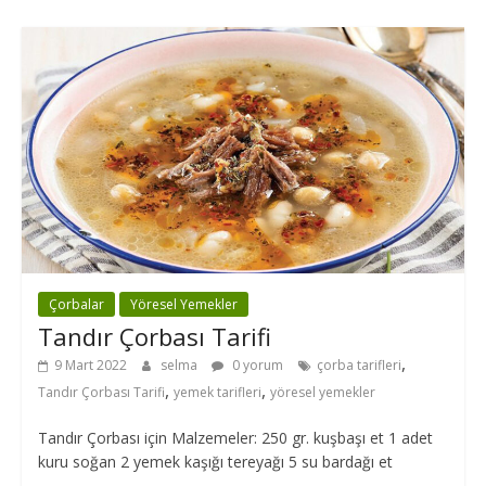
Çorbalar
Yöresel Yemekler
Tandır Çorbası Tarifi
,
9 Mart 2022
selma
0 yorum
çorba tarifleri
,
,
Tandır Çorbası Tarifi
yemek tarifleri
yöresel yemekler
Tandır Çorbası için Malzemeler: 250 gr. kuşbaşı et 1 adet
kuru soğan 2 yemek kaşığı tereyağı 5 su bardağı et