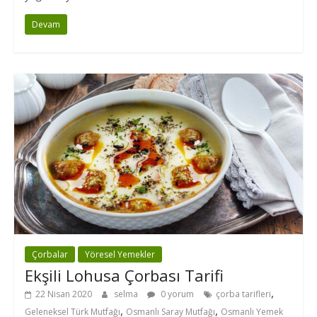
Devam
Çorbalar
Yöresel Yemekler
Ekşili Lohusa Çorbası Tarifi
,
22 Nisan 2020
selma
0 yorum
çorba tarifleri
,
,
Geleneksel Türk Mutfağı
Osmanlı Saray Mutfağı
Osmanlı Yemek