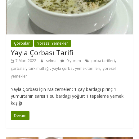
Çorbalar
Yöresel Yemekler
Yayla Çorbası Tarifi
,
7 Mart 2022
selma
0 yorum
çorba tarifleri
,
,
,
,
çorbalar
türk mutfağı
yayla çorba
yemek tarifleri
yöresel
yemekler
Yayla Çorbası İçin Malzemeler : 1 çay bardağı pirinç 1
yumurtanın sarısı 1 su bardağı yoğurt 1 tepeleme yemek
kaşığı
Devam