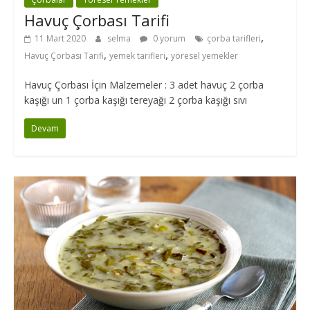
Havuç Çorbası Tarifi
,
11 Mart 2020
selma
0 yorum
çorba tarifleri
,
,
Havuç Çorbası Tarifi
yemek tarifleri
yöresel yemekler
Havuç Çorbası İçin Malzemeler : 3 adet havuç 2 çorba
kaşığı un 1 çorba kaşığı tereyağı 2 çorba kaşığı sıvı
Devam