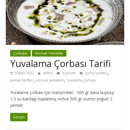
Çorbalar
Yöresel Yemekler
Yuvalama Çorbası Tarifi
,
9 Mart 2022
selma
0 yorum
çorba tarifleri
,
,
yemek tarifleri
yöresel yemekler
Yuvalama çorbası
Yuvalama çorbası için malzemeler : 500 gr dana kuşbaşı
1,5 su bardağı haşlanmış nohut 500 gr süzme yoğurt 2
yemek
Devam