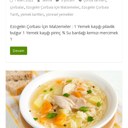
7 Mart 2022
selma
0 yorum
çorba tarifleri
,
,
çorbalar
Ezogelin Çorbası İçin Malzemeler
Ezogelin Çorbası
,
,
Tarifi
yemek tarifleri
yöresel yemekler
Ezogelin Çorbası İçin Malzemeler : 1 Yemek kaşığı pilavlık
bulgur 1 Yemek kaşığı pirinç ¾ Su bardağı kırmızı mercimek
1
Devam