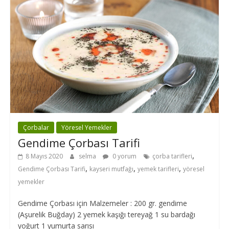
Çorbalar
Yöresel Yemekler
Gendime Çorbası Tarifi
,
8 Mayıs 2020
selma
0 yorum
çorba tarifleri
,
,
,
Gendime Çorbası Tarifi
kayseri mutfağı
yemek tarifleri
yöresel
yemekler
Gendime Çorbası için Malzemeler : 200 gr. gendime
(Aşurelik Buğday) 2 yemek kaşığı tereyağ 1 su bardağı
yoğurt 1 yumurta sarısı