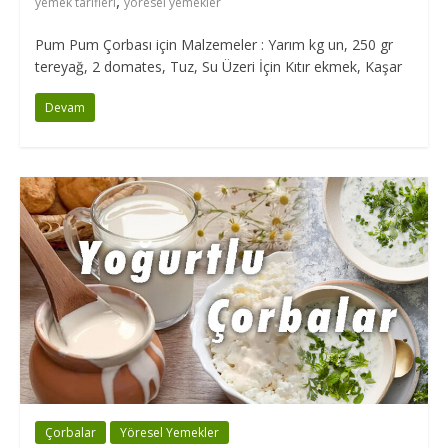
,
yemek tarifleri
yöresel yemekler
Pum Pum Çorbası için Malzemeler : Yarım kg un, 250 gr
tereyağ, 2 domates, Tuz, Su Üzeri İçin Kıtır ekmek, Kaşar
Devam
Çorbalar
Yöresel Yemekler