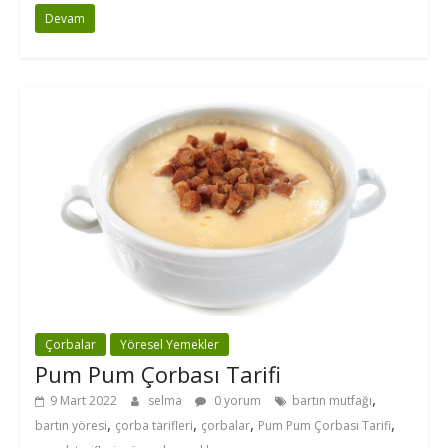
Devam
Çorbalar
Yöresel Yemekler
Pum Pum Çorbası Tarifi
,
9 Mart 2022
selma
0 yorum
bartın mutfağı
,
,
,
,
bartın yöresi
çorba tarifleri
çorbalar
Pum Pum Çorbası Tarifi