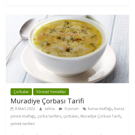
Çorbalar
Yöresel Yemekler
Muradiye Çorbası Tarifi
,
8 Mart 2022
selma
0 yorum
bursa mutfağı
bursa
,
,
,
,
yöresi mutfağı
çorba tarifleri
çorbalar
Muradiye Çorbası Tarifi
yemek tarifleri