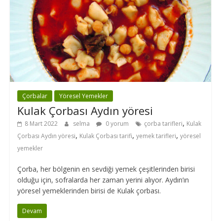
Çorbalar
Yöresel Yemekler
Kulak Çorbası Aydın yöresi
,
8 Mart 2022
selma
0 yorum
çorba tarifleri
Kulak
,
,
,
Çorbası Aydın yöresi
Kulak Çorbası tarifi
yemek tarifleri
yöresel
yemekler
Çorba, her bölgenin en sevdiği yemek çeşitlerinden birisi
olduğu için, sofralarda her zaman yerini alıyor. Aydın’ın
yöresel yemeklerinden birisi de Kulak çorbası.
Devam