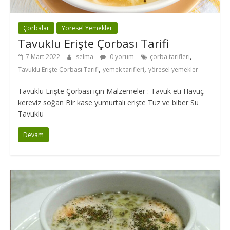
Çorbalar
Yöresel Yemekler
Tavuklu Erişte Çorbası Tarifi
,
7 Mart 2022
selma
0 yorum
çorba tarifleri
,
,
Tavuklu Erişte Çorbası Tarifi
yemek tarifleri
yöresel yemekler
Tavuklu Erişte Çorbası için Malzemeler : Tavuk eti Havuç
kereviz soğan Bir kase yumurtalı erişte Tuz ve biber Su
Tavuklu
Devam