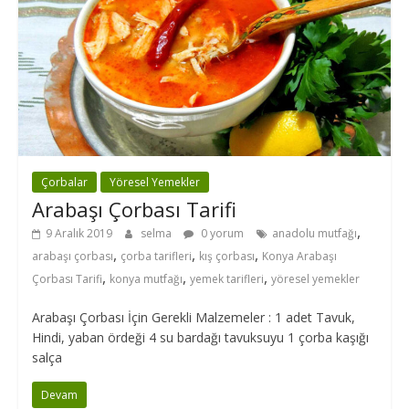
Çorbalar
Yöresel Yemekler
Arabaşı Çorbası Tarifi
,
9 Aralık 2019
selma
0 yorum
anadolu mutfağı
,
,
,
arabaşı çorbası
çorba tarifleri
kış çorbası
Konya Arabaşı
,
,
,
Çorbası Tarifi
konya mutfağı
yemek tarifleri
yöresel yemekler
Arabaşı Çorbası İçin Gerekli Malzemeler : 1 adet Tavuk,
Hindi, yaban ördeği 4 su bardağı tavuksuyu 1 çorba kaşığı
salça
Devam