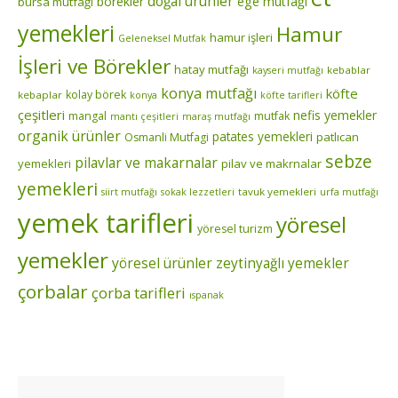
doğal ürünler
börekler
ege mutfağı
bursa mutfağı
yemekleri
Hamur
hamur işleri
Geleneksel Mutfak
İşleri ve Börekler
hatay mutfağı
kebablar
kayseri mutfağı
konya mutfağı
köfte
kolay börek
kebaplar
konya
köfte tarifleri
çeşitleri
nefis yemekler
mangal
mutfak
mantı çeşitleri
maraş mutfağı
organik ürünler
patates yemekleri
patlıcan
Osmanli Mutfagi
sebze
pilavlar ve makarnalar
yemekleri
pilav ve makrnalar
yemekleri
tavuk yemekleri
siirt mutfağı
sokak lezzetleri
urfa mutfağı
yemek tarifleri
yöresel
yöresel turizm
yemekler
yöresel ürünler
zeytinyağlı yemekler
çorbalar
çorba tarifleri
ıspanak