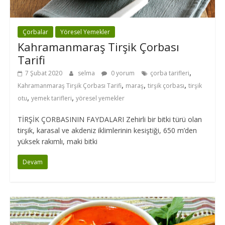
Çorbalar
Yöresel Yemekler
Kahramanmaraş Tirşik Çorbası
Tarifi
,
7 Şubat 2020
selma
0 yorum
çorba tarifleri
,
,
,
Kahramanmaraş Tirşik Çorbası Tarifi
maraş
tirşik çorbası
tirşik
,
,
otu
yemek tarifleri
yöresel yemekler
TİRŞİK ÇORBASININ FAYDALARI Zehirli bir bitki türü olan
tirşik, karasal ve akdeniz iklimlerinin kesiştiği, 650 m’den
yüksek rakımlı, maki bitki
Devam