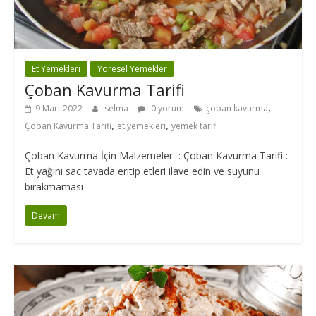
Et Yemekleri
Yöresel Yemekler
Çoban Kavurma Tarifi
,
9 Mart 2022
selma
0 yorum
çoban kavurma
,
,
Çoban Kavurma Tarifi
et yemekleri
yemek tarifi
Çoban Kavurma İçin Malzemeler : Çoban Kavurma Tarifi :
Et yağını sac tavada eritip etleri ilave edin ve suyunu
bırakmaması
Devam