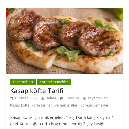
Et Yemekleri
Yöresel Yemekler
Kasap köfte Tarifi
,
15 Nisan 2022
selma
0 yorum
et yemekleri
,
,
,
Kasap köfte
köfte tarifleri
yemek tarifleri
yöresel yemekler
Kasap köfte için malzemeler : 1 kg. Dana karışık kıyma 1
adet Kuru soğan orta boy rendelenmiş 2 çay kaşığı