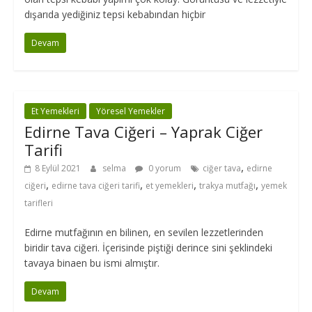
dışarıda yediğiniz tepsi kebabından hiçbir
Devam
Et Yemekleri
Yöresel Yemekler
Edirne Tava Ciğeri – Yaprak Ciğer
Tarifi
,
8 Eylül 2021
selma
0 yorum
ciğer tava
edirne
,
,
,
,
ciğeri
edirne tava ciğeri tarifi
et yemekleri
trakya mutfağı
yemek
tarifleri
Edirne mutfağının en bilinen, en sevilen lezzetlerinden
biridir tava ciğeri. İçerisinde piştiği derince sini şeklindeki
tavaya binaen bu ismi almıştır.
Devam