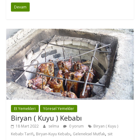
Devam
Et Yemekleri
Yöresel Yemekler
Biryan ( Kuyu ) Kebabı
18 Mart 2022
selma
0 yorum
Biryan ( Kuyu )
,
,
,
Kebabı Tarifi
Biryan-Kuyu Kebabı
Geleneksel Mutfak
siit