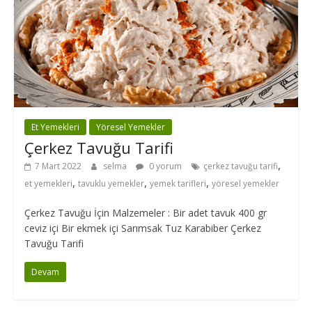
Et Yemekleri
Yöresel Yemekler
Çerkez Tavuğu Tarifi
,
7 Mart 2022
selma
0 yorum
çerkez tavuğu tarifi
,
,
,
et yemekleri
tavuklu yemekler
yemek tarifleri
yöresel yemekler
Çerkez Tavuğu İçin Malzemeler : Bir adet tavuk 400 gr
ceviz içi Bir ekmek içi Sarımsak Tuz Karabiber Çerkez
Tavuğu Tarifi
Devam