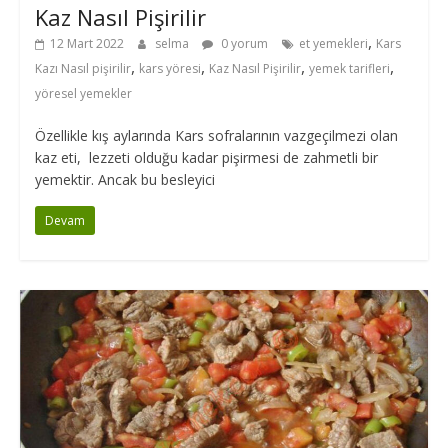
Kaz Nasıl Pişirilir
,
12 Mart 2022
selma
0 yorum
et yemekleri
Kars
,
,
,
,
Kazı Nasıl pişirilir
kars yöresi
Kaz Nasıl Pişirilir
yemek tarifleri
yöresel yemekler
Özellikle kış aylarında Kars sofralarının vazgeçilmezi olan
kaz eti, lezzeti olduğu kadar pişirmesi de zahmetli bir
yemektir. Ancak bu besleyici
Devam