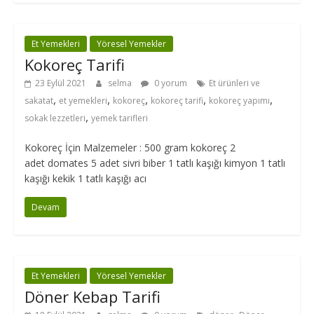
Et Yemekleri
Yöresel Yemekler
Kokoreç Tarifi
23 Eylül 2021
selma
0 yorum
Et ürünleri ve
,
,
,
,
,
sakatat
et yemekleri
kokoreç
kokoreç tarifi
kokoreç yapımı
,
sokak lezzetleri
yemek tarifleri
Kokoreç İçin Malzemeler : 500 gram kokoreç 2
adet domates 5 adet sivri biber 1 tatlı kaşığı kimyon 1 tatlı
kaşığı kekik 1 tatlı kaşığı acı
Devam
Et Yemekleri
Yöresel Yemekler
Döner Kebap Tarifi