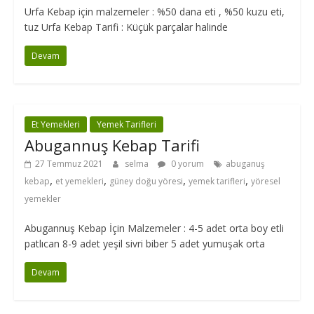
Urfa Kebap için malzemeler : %50 dana eti , %50 kuzu eti,
tuz Urfa Kebap Tarifi : Küçük parçalar halinde
Devam
Et Yemekleri
Yemek Tarifleri
Abugannuş Kebap Tarifi
27 Temmuz 2021
selma
0 yorum
abuganuş
,
,
,
,
kebap
et yemekleri
güney doğu yöresi
yemek tarifleri
yöresel
yemekler
Abugannuş Kebap İçin Malzemeler : 4-5 adet orta boy etli
patlıcan 8-9 adet yeşil sivri biber 5 adet yumuşak orta
Devam