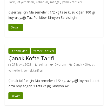
,
,
,
,
Tarifi
et yemekleri
kebaplar
mangal
yemek tarifleri
Ciğer Şiş için Malzemeler : 1/2 kg taze kuzu ciğeri 100 gr
kuyruk yağı Tuz Pul biber Kimyon Servisi için:
Devam
Et Yemekleri
Yemek Tarifleri
Çanak Köfte Tarifi
,
27 Mayıs 2021
selma
0 yorum
Çanak Köfte
et
,
yemekleri
yemek tarifleri
Çanak Köfte için Malzemeler : 1/2 kg. az yağlı kıyma 1 adet
orta boy soğan 1 tatlı kaşığı kimyon Acı
Devam