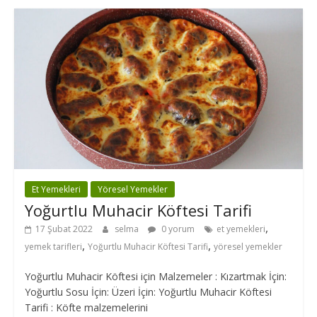
Et Yemekleri
Yöresel Yemekler
Yoğurtlu Muhacir Köftesi Tarifi
,
17 Şubat 2022
selma
0 yorum
et yemekleri
,
,
yemek tarifleri
Yoğurtlu Muhacir Köftesi Tarifi
yöresel yemekler
Yoğurtlu Muhacir Köftesi için Malzemeler : Kızartmak İçin:
Yoğurtlu Sosu İçin: Üzeri İçin: Yoğurtlu Muhacir Köftesi
Tarifi : Köfte malzemelerini