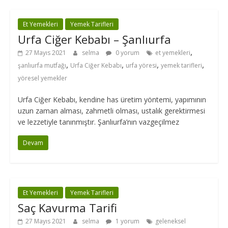
Et Yemekleri
Yemek Tarifleri
Urfa Ciğer Kebabı – Şanlıurfa
,
27 Mayıs 2021
selma
0 yorum
et yemekleri
,
,
,
,
şanlıurfa mutfağı
Urfa Ciğer Kebabı
urfa yöresi
yemek tarifleri
yöresel yemekler
Urfa Ciğer Kebabı, kendine has üretim yöntemi, yapımının
uzun zaman alması, zahmetli olması, ustalık gerektirmesi
ve lezzetiyle tanınmıştır. Şanlıurfa’nın vazgeçilmez
Devam
Et Yemekleri
Yemek Tarifleri
Saç Kavurma Tarifi
27 Mayıs 2021
selma
1 yorum
geleneksel