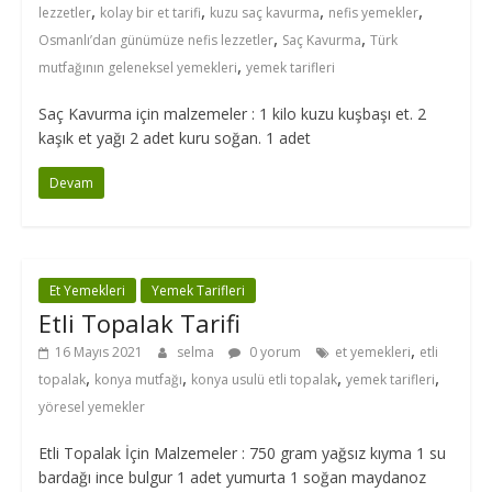
,
,
,
,
lezzetler
kolay bir et tarifi
kuzu saç kavurma
nefis yemekler
,
,
Osmanlı’dan günümüze nefis lezzetler
Saç Kavurma
Türk
,
mutfağının geleneksel yemekleri
yemek tarifleri
Saç Kavurma için malzemeler : 1 kilo kuzu kuşbaşı et. 2
kaşık et yağı 2 adet kuru soğan. 1 adet
Devam
Et Yemekleri
Yemek Tarifleri
Etli Topalak Tarifi
,
16 Mayıs 2021
selma
0 yorum
et yemekleri
etli
,
,
,
,
topalak
konya mutfağı
konya usulü etli topalak
yemek tarifleri
yöresel yemekler
Etli Topalak İçin Malzemeler : 750 gram yağsız kıyma 1 su
bardağı ince bulgur 1 adet yumurta 1 soğan maydanoz