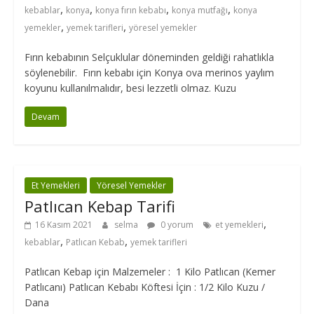
,
,
,
,
kebablar
konya
konya fırın kebabı
konya mutfağı
konya
,
,
yemekler
yemek tarifleri
yöresel yemekler
Fırın kebabının Selçuklular döneminden geldiği rahatlıkla
söylenebilir. Fırın kebabı için Konya ova merinos yaylım
koyunu kullanılmalıdır, besi lezzetli olmaz. Kuzu
Devam
Et Yemekleri
Yöresel Yemekler
Patlıcan Kebap Tarifi
,
16 Kasım 2021
selma
0 yorum
et yemekleri
,
,
kebablar
Patlıcan Kebab
yemek tarifleri
Patlıcan Kebap için Malzemeler : 1 Kilo Patlıcan (Kemer
Patlıcanı) Patlıcan Kebabı Köftesi İçin : 1/2 Kilo Kuzu /
Dana