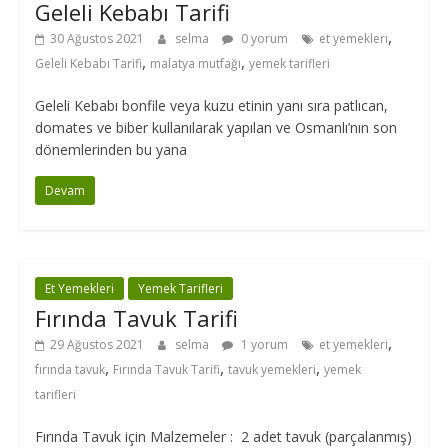
Geleli Kebabı Tarifi
,
30 Ağustos 2021
selma
0 yorum
et yemekleri
,
,
Geleli Kebabı Tarifi
malatya mutfağı
yemek tarifleri
Geleli Kebabı bonfile veya kuzu etinin yanı sıra patlıcan,
domates ve biber kullanılarak yapılan ve Osmanlı’nın son
dönemlerinden bu yana
Devam
Et Yemekleri
Yemek Tarifleri
Fırında Tavuk Tarifi
,
29 Ağustos 2021
selma
1 yorum
et yemekleri
,
,
,
fırında tavuk
Fırında Tavuk Tarifi
tavuk yemekleri
yemek
tarifleri
Fırında Tavuk için Malzemeler : 2 adet tavuk (parçalanmış)