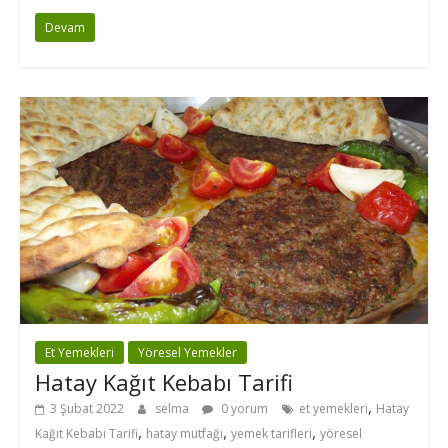
Devam
Et Yemekleri
Yöresel Yemekler
Hatay Kağıt Kebabı Tarifi
,
3 Şubat 2022
selma
0 yorum
et yemekleri
Hatay
,
,
,
Kağıt Kebabı Tarifi
hatay mutfağı
yemek tarifleri
yöresel