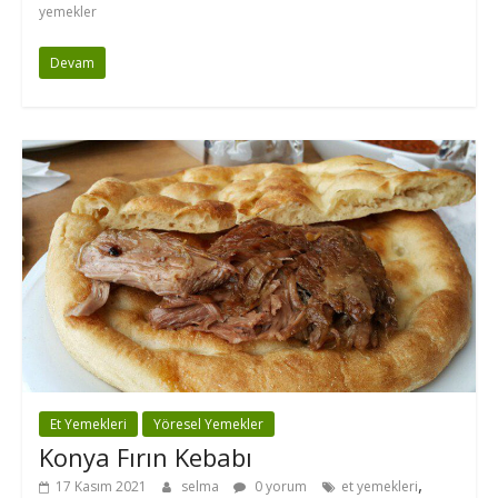
yemekler
Devam
Et Yemekleri
Yöresel Yemekler
Konya Fırın Kebabı
,
17 Kasım 2021
selma
0 yorum
et yemekleri