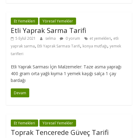
Et Yemekleri
Yöresel Yemekler
Etli Yaprak Sarma Tarifi
,
5 Eylül 2021
selma
0 yorum
et yemekleri
etli
,
,
,
yaprak sarma
Etli Yaprak Sarması Tarifi
konya mutfağı
yemek
tarifleri
Etli Yaprak Sarması İçin Malzemeler: Taze asma yaprağı
400 gram orta yağlı kıyma 1 yemek kaşığı salça 1 çay
bardağı
Devam
Et Yemekleri
Yöresel Yemekler
Toprak Tencerede Güveç Tarifi