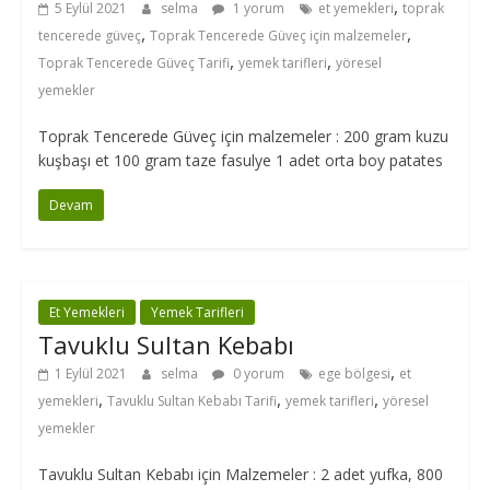
,
5 Eylül 2021
selma
1 yorum
et yemekleri
toprak
,
,
tencerede güveç
Toprak Tencerede Güveç için malzemeler
,
,
Toprak Tencerede Güveç Tarifi
yemek tarifleri
yöresel
yemekler
Toprak Tencerede Güveç için malzemeler : 200 gram kuzu
kuşbaşı et 100 gram taze fasulye 1 adet orta boy patates
Devam
Et Yemekleri
Yemek Tarifleri
Tavuklu Sultan Kebabı
,
1 Eylül 2021
selma
0 yorum
ege bölgesi
et
,
,
,
yemekleri
Tavuklu Sultan Kebabı Tarifi
yemek tarifleri
yöresel
yemekler
Tavuklu Sultan Kebabı için Malzemeler : 2 adet yufka, 800