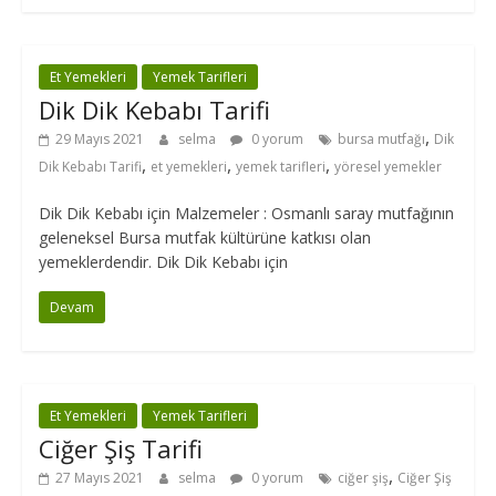
Et Yemekleri
Yemek Tarifleri
Dik Dik Kebabı Tarifi
,
29 Mayıs 2021
selma
0 yorum
bursa mutfağı
Dik
,
,
,
Dik Kebabı Tarifi
et yemekleri
yemek tarifleri
yöresel yemekler
Dik Dik Kebabı için Malzemeler : Osmanlı saray mutfağının
geleneksel Bursa mutfak kültürüne katkısı olan
yemeklerdendir. Dik Dik Kebabı için
Devam
Et Yemekleri
Yemek Tarifleri
Ciğer Şiş Tarifi
,
27 Mayıs 2021
selma
0 yorum
ciğer şiş
Ciğer Şiş