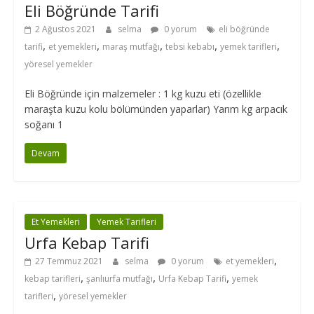
Eli Böğründe Tarifi
2 Ağustos 2021
selma
0 yorum
eli böğründe
,
,
,
,
,
tarifi
et yemekleri
maraş mutfağı
tebsi kebabı
yemek tarifleri
yöresel yemekler
Eli Böğründe için malzemeler : 1 kg kuzu eti (özellikle
maraşta kuzu kolu bölümünden yaparlar) Yarım kg arpacık
soğanı 1
Devam
Et Yemekleri
Yemek Tarifleri
Urfa Kebap Tarifi
,
27 Temmuz 2021
selma
0 yorum
et yemekleri
,
,
,
kebap tarifleri
şanlıurfa mutfağı
Urfa Kebap Tarifi
yemek
,
tarifleri
yöresel yemekler