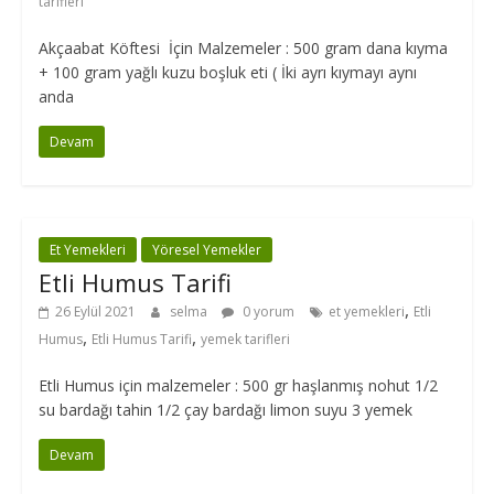
tarifleri
Akçaabat Köftesi İçin Malzemeler : 500 gram dana kıyma
+ 100 gram yağlı kuzu boşluk eti ( İki ayrı kıymayı aynı
anda
Devam
Et Yemekleri
Yöresel Yemekler
Etli Humus Tarifi
,
26 Eylül 2021
selma
0 yorum
et yemekleri
Etli
,
,
Humus
Etli Humus Tarifi
yemek tarifleri
Etli Humus için malzemeler : 500 gr haşlanmış nohut 1/2
su bardağı tahin 1/2 çay bardağı limon suyu 3 yemek
Devam