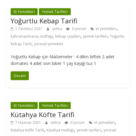
Et Yemekleri
Yemek Tarifleri
Yoğurtlu Kebap Tarifi
,
1 Temmuz 2021
selma
0 yorum
et yemekleri
,
,
,
kahramanmaraş mutfağı
kebap çeşitleri
yemek tarifleri
Yoğurtlu
,
Kebap Tarifi
yöresel yemekler
Yoğurtlu Kebap için Malzemeler : 4 dilim biftek 2 adet
domates 4 adet sivri biber 1 çay kaşığı tuz 1
Devam
Et Yemekleri
Yemek Tarifleri
Kütahya Köfte Tarifi
,
7 Haziran 2021
selma
0 yorum
et yemekleri
,
,
,
Kütahya Köfte Tarifi
Kütahya mutfağı
yemek tarifleri
yöresel