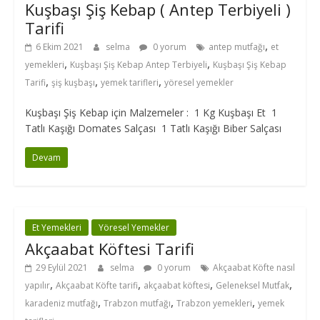
Kuşbaşı Şiş Kebap ( Antep Terbiyeli )
Tarifi
,
6 Ekim 2021
selma
0 yorum
antep mutfağı
et
,
,
yemekleri
Kuşbaşı Şiş Kebap Antep Terbiyeli
Kuşbaşı Şiş Kebap
,
,
,
Tarifi
şiş kuşbaşı
yemek tarifleri
yöresel yemekler
Kuşbaşı Şiş Kebap için Malzemeler : 1 Kg Kuşbaşı Et 1
Tatlı Kaşığı Domates Salçası 1 Tatlı Kaşığı Biber Salçası
Devam
Et Yemekleri
Yöresel Yemekler
Akçaabat Köftesi Tarifi
29 Eylül 2021
selma
0 yorum
Akçaabat Köfte nasıl
,
,
,
,
yapılır
Akçaabat Köfte tarifi
akçaabat köftesi
Geleneksel Mutfak
,
,
,
karadeniz mutfağı
Trabzon mutfağı
Trabzon yemekleri
yemek