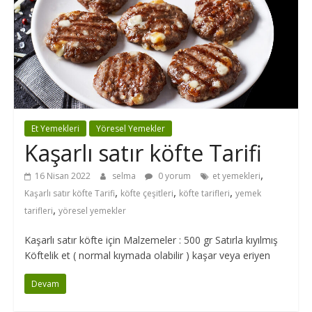
Et Yemekleri
Yöresel Yemekler
Kaşarlı satır köfte Tarifi
,
16 Nisan 2022
selma
0 yorum
et yemekleri
,
,
,
Kaşarlı satır köfte Tarifi
köfte çeşitleri
köfte tarifleri
yemek
,
tarifleri
yöresel yemekler
Kaşarlı satır köfte için Malzemeler : 500 gr Satırla kıyılmış
Köftelik et ( normal kıymada olabilir ) kaşar veya eriyen
Devam