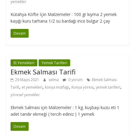
yemekler
Kütahya Köfte İçin Malzemeler : 100 gr kıyma 2 yemek
kaşığı kuru tarhana 1/2 su bardağı ince bulgur 2 çay
Devam
Et Yemekleri
Yemek Tarifleri
Ekmek Salması Tarifi
29 Mayıs 2021
selma
0 yorum
Ekmek Salması
,
,
,
,
,
Tarifi
et yemekleri
konya mutfağı
Konya yöresi
yemek tarifleri
yöresel yemekler
Ekmek Salması için Malzemeler : 1 kg. kuşbaşı kuzu eti 1
adet tandır ekmeği ( tercih ediniz ) 1 yemek
Devam