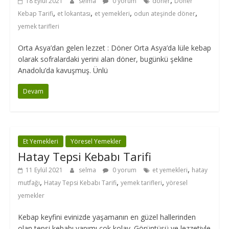
,
18 Eylül 2021
selma
0 yorum
döner
Döner
,
,
,
,
Kebap Tarifi
et lokantası
et yemekleri
odun ateşinde döner
yemek tarifleri
Orta Asya’dan gelen lezzet : Döner Orta Asya’da lüle kebap
olarak sofralardaki yerini alan döner, bugünkü şekline
Anadolu’da kavuşmuş. Ünlü
Devam
Et Yemekleri
Yöresel Yemekler
Hatay Tepsi Kebabı Tarifi
,
11 Eylül 2021
selma
0 yorum
et yemekleri
hatay
,
,
,
mutfağı
Hatay Tepsi Kebabı Tarifi
yemek tarifleri
yöresel
yemekler
Kebap keyfini evinizde yaşamanın en güzel hallerinden
olan tepsi kebabı yapımı çok kolay. Görüntüsü ve lezzetiyle