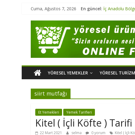
Cuma, Ağustos 7, 2026
En güncel:
İç Anadolu Bölg
Marmara Bölgesi
Ege Bölgesi Yör
Marmara Bölges
Karadeniz Bölge
YÖRESEL YEMEKLER
YÖRESEL TURIZ
siirt mutfağı
Et Yemekleri
Yemek Tarifleri
Kitel ( İçli Köfte ) Tarifi
22 Mart 2021
selma
0 yorum
Kitel ( İçli Kö