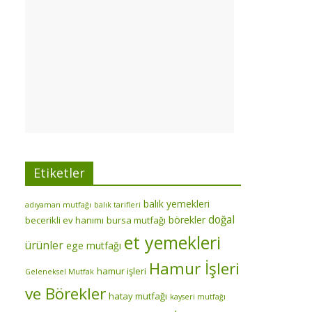
Etiketler
balık yemekleri
adıyaman mutfağı
balık tarifleri
doğal
börekler
becerikli ev hanımı
bursa mutfağı
et yemekleri
ürünler
ege mutfağı
Hamur İşleri
hamur işleri
Geleneksel Mutfak
ve Börekler
hatay mutfağı
kayseri mutfağı