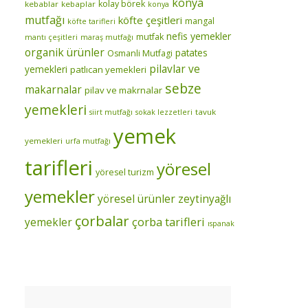
konya
kolay börek
kebablar
kebaplar
konya
mutfağı
köfte çeşitleri
mangal
köfte tarifleri
nefis yemekler
mutfak
mantı çeşitleri
maraş mutfağı
organik ürünler
patates
Osmanli Mutfagi
pilavlar ve
yemekleri
patlıcan yemekleri
sebze
makarnalar
pilav ve makrnalar
yemekleri
tavuk
siirt mutfağı
sokak lezzetleri
yemek
yemekleri
urfa mutfağı
tarifleri
yöresel
yöresel turizm
yemekler
yöresel ürünler
zeytinyağlı
çorbalar
çorba tarifleri
yemekler
ıspanak