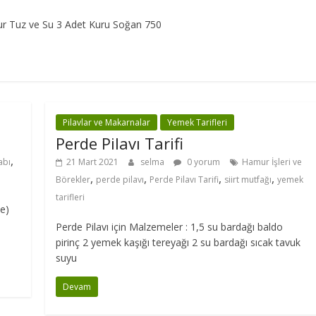
Bulgur Tuz ve Su 3 Adet Kuru Soğan 750
Pilavlar ve Makarnalar
Yemek Tarifleri
Perde Pilavı Tarifi
,
abı
21 Mart 2021
selma
0 yorum
Hamur İşleri ve
,
,
,
,
Börekler
perde pilavı
Perde Pilavı Tarifi
siirt mutfağı
yemek
tarifleri
e)
Perde Pilavı için Malzemeler : 1,5 su bardağı baldo
pirinç 2 yemek kaşığı tereyağı 2 su bardağı sıcak tavuk
suyu
Devam