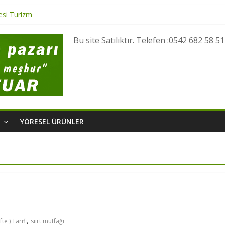
esi Turizm
 Yöresel Lezzetler
esel Ürünler
Bu site Satılıktır. Telefen :0542 682 58 51
i Turizm
si Turizm
M
YÖRESEL ÜRÜNLER
,
fte ) Tarifi
siirt mutfağı