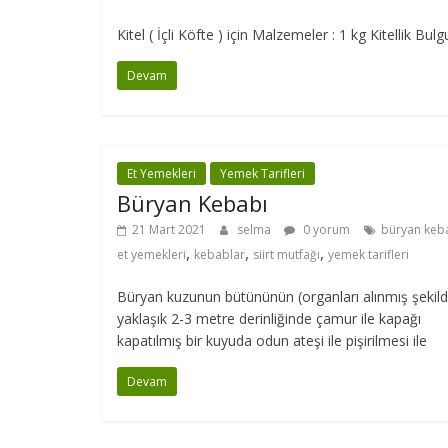
Kitel ( İçli Köfte ) için Malzemeler : 1 kg Kitellik 
Devam
Et Yemekleri
Yemek Tarifleri
Büryan Kebabı
21 Mart 2021
selma
0 yorum
büryan keb
,
,
,
et yemekleri
kebablar
siirt mutfağı
yemek tarifleri
Büryan kuzunun bütününün (organları alınmış şekild
yaklaşık 2-3 metre derinliğinde çamur ile kapağı
kapatılmış bir kuyuda odun ateşi ile pişirilmesi ile
Devam