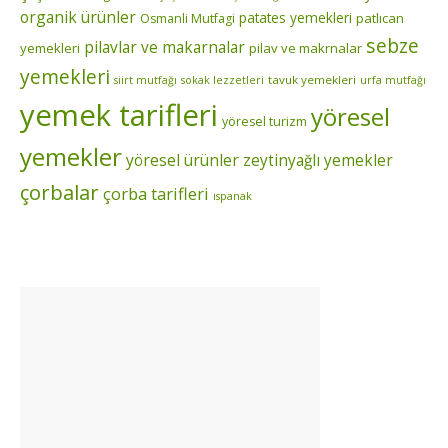
organik ürünler
patates yemekleri
patlıcan
Osmanli Mutfagi
sebze
pilavlar ve makarnalar
yemekleri
pilav ve makrnalar
yemekleri
tavuk yemekleri
siirt mutfağı
sokak lezzetleri
urfa mutfağı
yemek tarifleri
yöresel
yöresel turizm
yemekler
yöresel ürünler
zeytinyağlı yemekler
çorbalar
çorba tarifleri
ıspanak