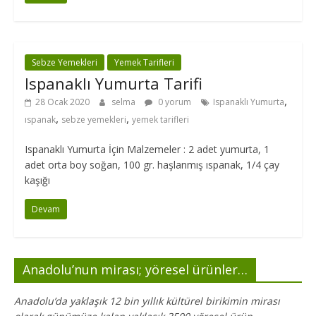
Sebze Yemekleri
Yemek Tarifleri
Ispanaklı Yumurta Tarifi
,
28 Ocak 2020
selma
0 yorum
Ispanaklı Yumurta
,
,
ıspanak
sebze yemekleri
yemek tarifleri
Ispanaklı Yumurta İçin Malzemeler : 2 adet yumurta, 1
adet orta boy soğan, 100 gr. haşlanmış ıspanak, 1/4 çay
kaşığı
Devam
Anadolu’nun mirası; yöresel ürünler…
Anadolu’da yaklaşık 12 bin yıllık kültürel birikimin mirası