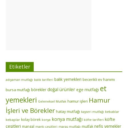
Etiketler
balık yemekleri
becerikli ev hanımı
adıyaman mutfağı
balık tarifleri
et
doğal ürünler
börekler
ege mutfağı
bursa mutfağı
yemekleri
Hamur
hamur işleri
Geleneksel Mutfak
İşleri ve Börekler
hatay mutfağı
kebablar
kayseri mutfağı
konya mutfağı
köfte
kolay börek
kebaplar
konya
köfte tarifleri
çeşitleri
nefis yemekler
mangal
mutfak
mantı çeşitleri
maraş mutfağı