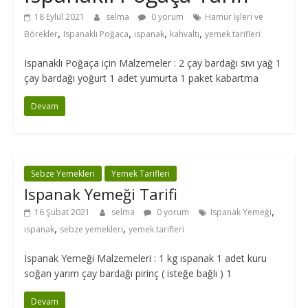
18 Eylül 2021
selma
0 yorum
Hamur İşleri ve
,
,
,
,
Börekler
Ispanaklı Poğaca
ıspanak
kahvaltı
yemek tarifleri
Ispanaklı Poğaça için Malzemeler : 2 çay bardağı sıvı yağ 1
çay bardağı yoğurt 1 adet yumurta 1 paket kabartma
Devam
Sebze Yemekleri
Yemek Tarifleri
Ispanak Yemeği Tarifi
,
16 Şubat 2021
selma
0 yorum
Ispanak Yemeği
,
,
ıspanak
sebze yemekleri
yemek tarifleri
Ispanak Yemeği Malzemeleri : 1 kg ıspanak 1 adet kuru
soğan yarım çay bardağı pirinç ( isteğe bağlı ) 1
Devam