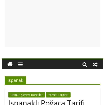
ıspanak
Hamur İşleri ve Börekler
Yemek Tarifleri
Ispanaklı Poğaça Tarifi