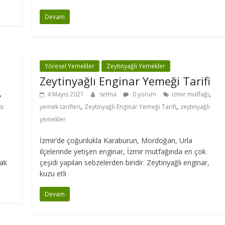
Devam
Yöresel Yemekler
Zeytinyağlı Yemekler
Zeytinyağlı Enginar Yemeği Tarifi
,
,
4 Mayıs 2021
selma
0 yorum
izmir mutfağı
,
,
sı
yemek tarifleri
Zeytinyağlı Enginar Yemeği Tarifi
zeytinyağlı
yemekler
İzmir’de çoğunlukla Karaburun, Mordoğan, Urla
ilçelerinde yetişen enginar, İzmir mutfağında en çok
rak
çeşidi yapılan sebzelerden biridir. Zeytinyağlı enginar,
kuzu etli
Devam