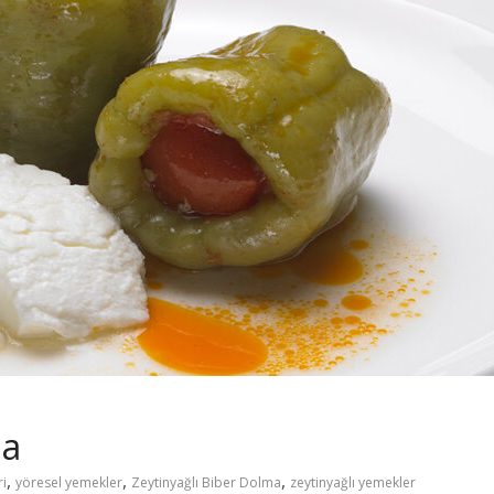
ma
,
,
,
ri
yöresel yemekler
Zeytinyağlı Biber Dolma
zeytinyağlı yemekler