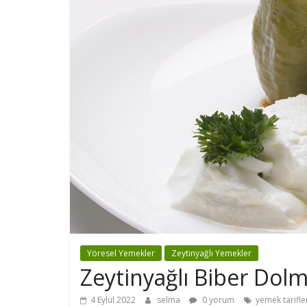
Yöresel Yemekler
Zeytinyağlı Yemekler
Zeytinyağlı Biber Dol
4 Eylül 2022
selma
0 yorum
yemek tarifle