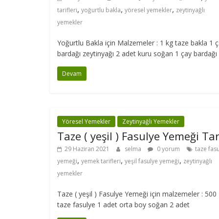
,
,
,
tarifleri
yoğurtlu bakla
yöresel yemekler
zeytinyağlı
yemekler
Yoğurtlu Bakla için Malzemeler : 1 kg taze bakla 1 
bardağı zeytinyağı 2 adet kuru soğan 1 çay bardağı
Devam
Yöresel Yemekler
Zeytinyağlı Yemekler
Taze ( yeşil ) Fasulye Yemeği Tar
29 Haziran 2021
selma
0 yorum
taze fas
,
,
,
yemeği
yemek tarifleri
yeşil fasulye yemeği
zeytinyağlı
yemekler
Taze ( yeşil ) Fasulye Yemeği için malzemeler : 500 
taze fasulye 1 adet orta boy soğan 2 adet