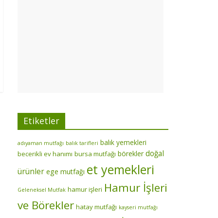
Etiketler
balık yemekleri
adıyaman mutfağı
balık tarifleri
doğal
börekler
becerikli ev hanımı
bursa mutfağı
et yemekleri
ürünler
ege mutfağı
Hamur İşleri
hamur işleri
Geleneksel Mutfak
ve Börekler
hatay mutfağı
kayseri mutfağı