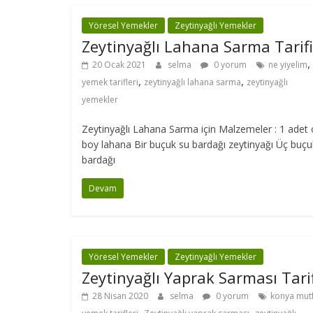
Yöresel Yemekler
Zeytinyağlı Yemekler
Zeytinyağlı Lahana Sarma Tarifi
,
20 Ocak 2021
selma
0 yorum
ne yiyelim
,
,
yemek tarifleri
zeytinyağlı lahana sarma
zeytinyağlı
yemekler
Zeytinyağlı Lahana Sarma için Malzemeler : 1 adet 
boy lahana Bir buçuk su bardağı zeytinyağı Üç buçu
bardağı
Devam
Yöresel Yemekler
Zeytinyağlı Yemekler
Zeytinyağlı Yaprak Sarması Tarif
28 Nisan 2020
selma
0 yorum
konya mut
,
,