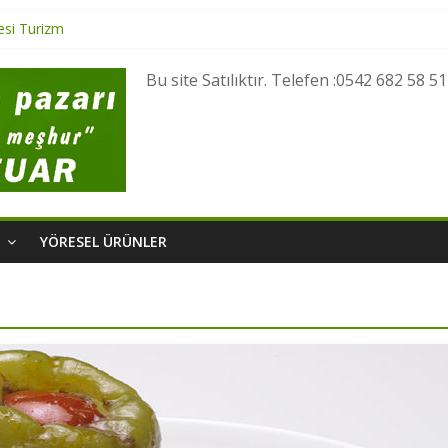
esi Turizm
 Yöresel Lezzetler
esel Ürünler
Bu site Satılıktır. Telefen :0542 682 58 51
i Turizm
si Turizm
M
YÖRESEL ÜRÜNLER