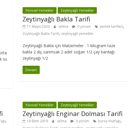
Yöresel Yemekler
Zeytinyağlı Yemekler
Zeytinyağlı Bakla Tarifi
,
11 Mayıs 2020
selma
0 yorum
yemek tarifleri
,
Zeytinyağlı Bakla Tarifi
zeytinyağlı yemekler
Zeytinyağlı Bakla için Malzemeler : 1 kilogram taze
bakla 2 diş sarımsak 2 adet soğan 1/2 çay bardağı
orta
zeytinyağı 1/2
k su
Devam
Yöresel Yemekler
Zeytinyağlı Yemekler
i
Zeytinyağlı Enginar Dolması Tarifi
,
,
fağı
18 Ekim 2019
selma
0 yorum
bursa mutfağı
,
,