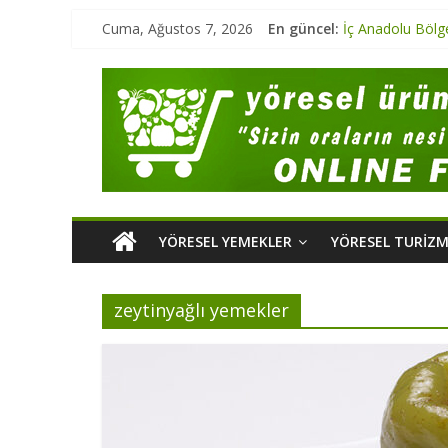
Cuma, Ağustos 7, 2026
En güncel:
İç Anadolu Bölg
Marmara Bölgesi
Ege Bölgesi Yör
Marmara Bölges
Karadeniz Bölge
YÖRESEL YEMEKLER
YÖRESEL TURIZ
zeytinyağlı yemekler