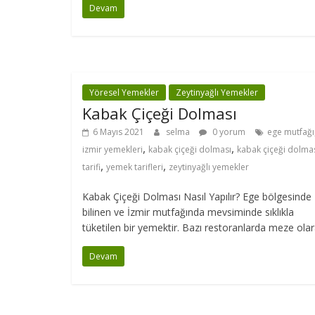
Devam
Yöresel Yemekler
Zeytinyağlı Yemekler
Kabak Çiçeği Dolması
6 Mayıs 2021
selma
0 yorum
ege mutfağı
,
,
izmir yemekleri
kabak çiçeği dolması
kabak çiçeği dolma
,
,
tarifi
yemek tarifleri
zeytinyağlı yemekler
Kabak Çiçeği Dolması Nasıl Yapılır? Ege bölgesinde
bilinen ve İzmir mutfağında mevsiminde sıklıkla
tüketilen bir yemektir. Bazı restoranlarda meze ola
Devam