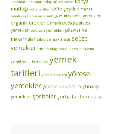
konya
kolay börek
kebablar
kebaplar
konya
mutfağı
köfte çeşitleri
mangal
köfte tarifleri
nefis yemekler
mutfak
mantı çeşitleri
maraş mutfağı
organik ürünler
patates
Osmanli Mutfagi
pilavlar ve
yemekleri
patlıcan yemekleri
sebze
makarnalar
pilav ve makrnalar
yemekleri
tavuk
siirt mutfağı
sokak lezzetleri
yemek
yemekleri
urfa mutfağı
tarifleri
yöresel
yöresel turizm
yemekler
yöresel ürünler
zeytinyağlı
çorbalar
çorba tarifleri
yemekler
ıspanak