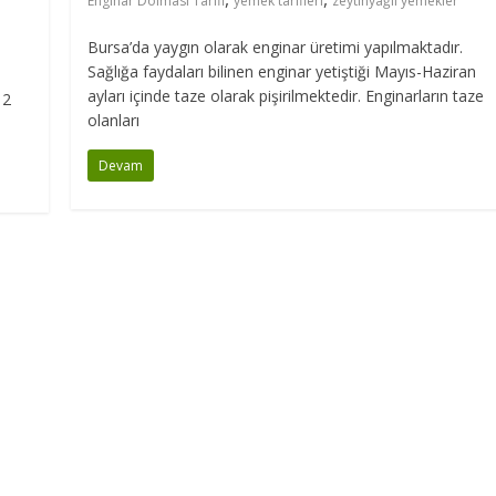
Enginar Dolması Tarifi
yemek tarifleri
zeytinyağlı yemekler
Bursa’da yaygın olarak enginar üretimi yapılmaktadır.
Sağlığa faydaları bilinen enginar yetiştiği Mayıs-Haziran
ayları içinde taze olarak pişirilmektedir. Enginarların taze
 2
olanları
Devam