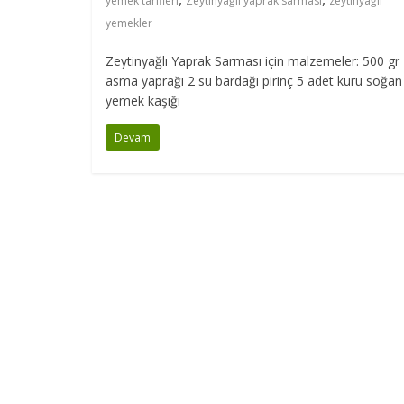
yemek tarifleri
Zeytinyağlı yaprak sarması
zeytinyağlı
yemekler
Zeytinyağlı Yaprak Sarması için malzemeler: 500 gr
asma yaprağı 2 su bardağı pirinç 5 adet kuru soğan
yemek kaşığı
Devam