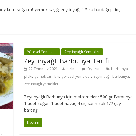
boy kuru soğan. 6 yemek kaşığı zeytinyağı 1.5 su bardağı pirinç
Yöresel Yemekler
Zeytinyağlı Yemekler
Zeytinyağlı Barbunya Tarifi
27 Temmuz 2021
selma
0 yorum
barbunya
,
,
,
,
plaki
yemek tarifleri
yöresel yemekler
zeytinyağlı barbunya
zeytinyağlı yemekler
Zeytinyağlı Barbunya için malzemeler : 500 gr Barbunya
1 adet soğan 1 adet havuç 4 diş sarımsak 1/2 çay
bardağı
Devam
ek