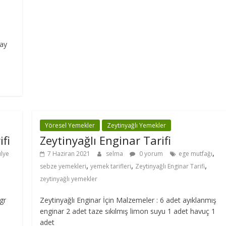
çay
Yöresel Yemekler
Zeytinyağlı Yemekler
ifi
Zeytinyağlı Enginar Tarifi
,
ulye
7 Haziran 2021
selma
0 yorum
ege mutfağı
,
,
,
sebze yemekleri
yemek tarifleri
Zeytinyağlı Enginar Tarifi
zeytinyağlı yemekler
gr
Zeytinyağlı Enginar İçin Malzemeler : 6 adet ayıklanmış
enginar 2 adet taze sıkılmış limon suyu 1 adet havuç 1
adet