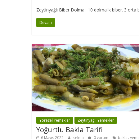
Zeytinyağlı Biber Dolma : 10 dolmalık biber. 3 orta 
Devam
Yöresel Yemekler
Zeytinyağlı Yemekler
Yoğurtlu Bakla Tarifi
,
6 Mayıs 2022
selma
0 yorum
bakla
yem