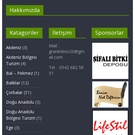
Hakkımızda
Katagoriler
İletişim
Sponsorlar
Mail :
Akdeniz
(3)
granitskno20@gm
Akdeniz Bölgesi
ail.com
Turizm
(4)
Tel : 0542 682 58
Bal – Pekmez
(1)
51
Balıklar
(12)
Çorbalar
(51)
Doğu Anadolu
(3)
Doğu Anadolu
Bölgesi Turizm
(1)
Ege
(3)