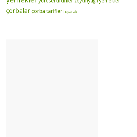
yöresel ürünler
zeytinyağlı yemekler
çorbalar
çorba tarifleri
ıspanak