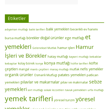
Etiketler
balık yemekleri
becerikli ev hanımı
adıyaman mutfağı
balık tarifleri
et
doğal ürünler
börekler
ege mutfağı
bursa mutfağı
yemekleri
Hamur
hamur işleri
Geleneksel Mutfak
İşleri ve Börekler
hatay mutfağı
kebablar
kayseri mutfağı
konya mutfağı
köfte
kolay börek
kebaplar
konya
köfte tarifleri
çeşitleri
nefis yemekler
mangal
mutfak
mantı çeşitleri
maraş mutfağı
organik ürünler
patates yemekleri
patlıcan
Osmanli Mutfagi
sebze
pilavlar ve makarnalar
yemekleri
pilav ve makrnalar
yemekleri
tavuk yemekleri
siirt mutfağı
sokak lezzetleri
urfa mutfağı
yemek tarifleri
yöresel
yöresel turizm
yemekler