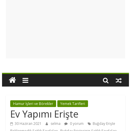
Hamur İşleri ve Börekler
Yemek Tarifleri
Ev Yapımı Erişte
30 Haziran 2021
selma
0 yorum
Buğday Erişte
,
,
Beklenmedik Sağlık Faydaları
Buğday Eriştesinin Sağlık Faydaları