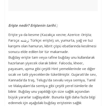
Erişte nedir? Eriştenin tarihi ;
Erişte ya da kesme (Kazakça: кеспе; Azerice: Əriştə;
Farsça: رشته; Türkçe: erişte); un, yumurta, yağ ve tuz
karışımı olan hamurun, kibrit çöpü ebatlarında kesilmesi
sonucu elde edilen bir tür makarnadır.
Buğday erişte tam veya rafine buğday unu kullanılarak
hazırlanan yiyecek olarak bilinir. Falooda, kheer,
payasam, upma gibi çeşitli Hint yemeklerinde ve diğer
sıcak ve tatlı yiyeceklerde tüketilmiştir. Gujarati’de sev,
Kannada’da traş, Telugu’da sevalu veya semiya, Tamil
ve Malayalam’da semiya gibi çeşitli yerel isimlerle de
bilinir. Buğday unu yapıldığı için size sağlık açısından
büyük yararlar sağlayabilir. Bununla ilgili daha fazla bilgi
edinmek için aşağıdaki buğday erişteinin sağlık