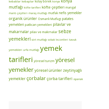
konya
kolay börek
kebablar
kebaplar
konya
mutfağı
köfte çeşitleri
mangal
köfte tarifleri
nefis yemekler
mutfak
mantı çeşitleri
maraş mutfağı
organik ürünler
patates
Osmanli Mutfagi
pilavlar ve
yemekleri
patlıcan yemekleri
sebze
makarnalar
pilav ve makrnalar
yemekleri
tavuk
siirt mutfağı
sokak lezzetleri
yemek
yemekleri
urfa mutfağı
tarifleri
yöresel
yöresel turizm
yemekler
yöresel ürünler
zeytinyağlı
çorbalar
çorba tarifleri
yemekler
ıspanak