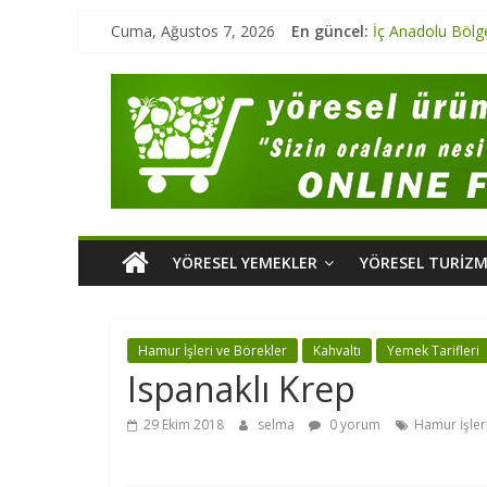
Karadeniz Bölge
Cuma, Ağustos 7, 2026
En güncel:
İç Anadolu Bölg
Marmara Bölgesi
Ege Bölgesi Yör
Marmara Bölges
YÖRESEL YEMEKLER
YÖRESEL TURIZ
Hamur İşleri ve Börekler
Kahvaltı
Yemek Tarifleri
Ispanaklı Krep
29 Ekim 2018
selma
0 yorum
Hamur İşler