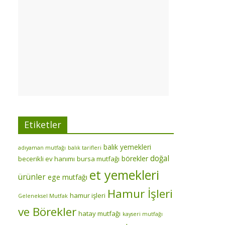
Etiketler
balık yemekleri
adıyaman mutfağı
balık tarifleri
doğal
börekler
becerikli ev hanımı
bursa mutfağı
et yemekleri
ürünler
ege mutfağı
Hamur İşleri
hamur işleri
Geleneksel Mutfak
ve Börekler
hatay mutfağı
kayseri mutfağı