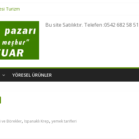
si Turizm
esi Turizm
 Yöresel Lezzetler
Bu site Satılıktır. Telefen :0542 682 58 51
esel Ürünler
i Turizm
M
YÖRESEL ÜRÜNLER
,
,
i ve Börekler
Ispanaklı Krep
yemek tarifleri