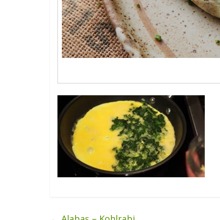
←
Alabaş – Kohlrabi