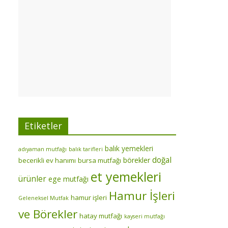
Etiketler
balık yemekleri
adıyaman mutfağı
balık tarifleri
doğal
börekler
becerikli ev hanımı
bursa mutfağı
et yemekleri
ürünler
ege mutfağı
Hamur İşleri
hamur işleri
Geleneksel Mutfak
ve Börekler
hatay mutfağı
kayseri mutfağı