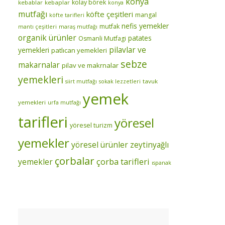
konya
kolay börek
kebablar
kebaplar
konya
mutfağı
köfte çeşitleri
mangal
köfte tarifleri
nefis yemekler
mutfak
mantı çeşitleri
maraş mutfağı
organik ürünler
patates
Osmanli Mutfagi
pilavlar ve
yemekleri
patlıcan yemekleri
sebze
makarnalar
pilav ve makrnalar
yemekleri
tavuk
siirt mutfağı
sokak lezzetleri
yemek
yemekleri
urfa mutfağı
tarifleri
yöresel
yöresel turizm
yemekler
yöresel ürünler
zeytinyağlı
çorbalar
çorba tarifleri
yemekler
ıspanak