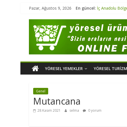
Pazar, Ağustos 9, 2026
En güncel:
İç Anadolu Bölg
Marmara Bölgesi
Ege Bölgesi Yör
Marmara Bölges
Karadeniz Bölge
YÖRESEL YEMEKLER
YÖRESEL TURIZ
Genel
Mutancana
28 Kasım 2021
selma
0 yorum