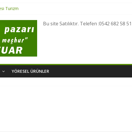
esi Turizm
 Yöresel Lezzetler
esel Ürünler
Bu site Satılıktır. Telefen :0542 682 58 51
i Turizm
si Turizm
M
YÖRESEL ÜRÜNLER