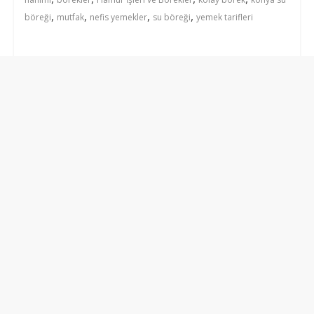
,
,
,
,
böreği
mutfak
nefis yemekler
su böreği
yemek tarifleri