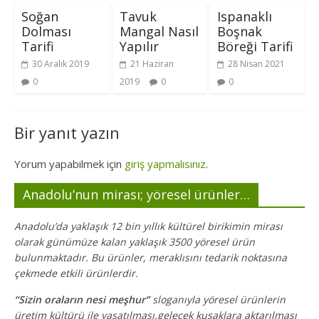
Soğan
Tavuk
Ispanaklı
Dolması
Mangal Nasıl
Boşnak
Tarifi
Yapılır
Böreği Tarifi
30 Aralık 2019
21 Haziran
28 Nisan 2021
0
2019
0
0
Bir yanıt yazın
Yorum yapabilmek için
giriş yapmalısınız
.
Anadolu’nun mirası; yöresel ürünler…
Anadolu’da yaklaşık 12 bin yıllık kültürel birikimin mirası
olarak günümüze kalan yaklaşık 3500 yöresel ürün
bulunmaktadır. Bu ürünler, meraklısını tedarik noktasına
çekmede etkili ürünlerdir.
“Sizin oraların nesi meşhur”
sloganıyla yöresel ürünlerin
üretim kültürü ile yaşatılması,gelecek kuşaklara aktarılması