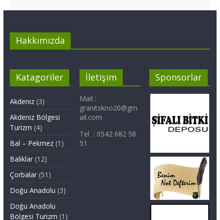
Hakkımızda
Katagoriler
İletişim
Sponsorlar
Mail :
Akdeniz
(3)
granitskno20@gm
Akdeniz Bölgesi
ail.com
Turizm
(4)
Tel : 0542 682 58
Bal – Pekmez
(1)
51
Balıklar
(12)
Çorbalar
(51)
Doğu Anadolu
(3)
Doğu Anadolu
Bölgesi Turizm
(1)