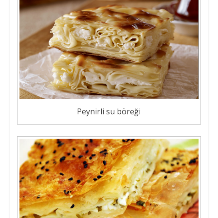
Peynirli su böreği