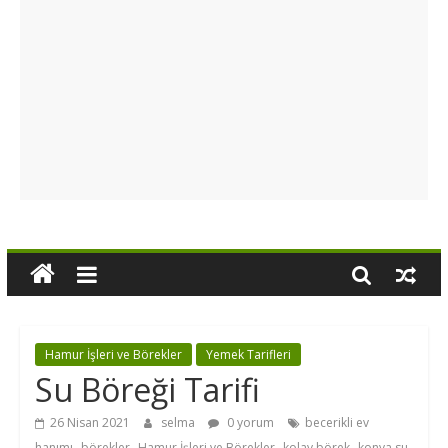
Hamur İşleri ve Börekler
Yemek Tarifleri
Su Böreği Tarifi
26 Nisan 2021
selma
0 yorum
becerikli ev
,
,
,
,
hanımı
börekler
Hamur İşleri ve Börekler
kolay börek
konya su