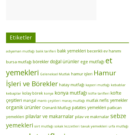
Etiketler
balık yemekleri
becerikli ev hanımı
adıyaman mutfağı
balık tarifleri
et
doğal ürünler
börekler
ege mutfağı
bursa mutfağı
yemekleri
Hamur
hamur işleri
Geleneksel Mutfak
İşleri ve Börekler
hatay mutfağı
kebablar
kayseri mutfağı
konya mutfağı
köfte
kolay börek
kebaplar
konya
köfte tarifleri
çeşitleri
nefis yemekler
mangal
mutfak
mantı çeşitleri
maraş mutfağı
organik ürünler
patates yemekleri
patlıcan
Osmanli Mutfagi
sebze
pilavlar ve makarnalar
yemekleri
pilav ve makrnalar
yemekleri
tavuk yemekleri
siirt mutfağı
sokak lezzetleri
urfa mutfağı