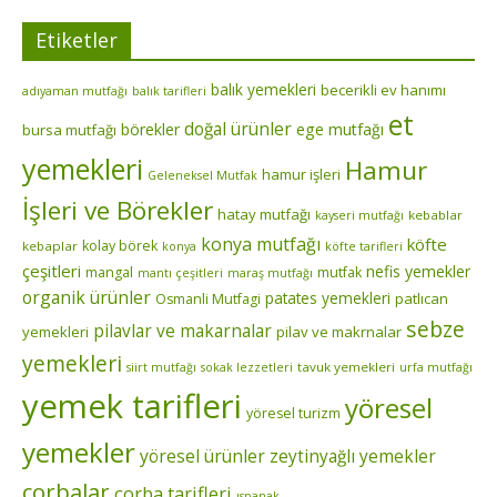
Etiketler
balık yemekleri
becerikli ev hanımı
adıyaman mutfağı
balık tarifleri
et
doğal ürünler
börekler
ege mutfağı
bursa mutfağı
yemekleri
Hamur
hamur işleri
Geleneksel Mutfak
İşleri ve Börekler
hatay mutfağı
kebablar
kayseri mutfağı
konya mutfağı
köfte
kolay börek
kebaplar
konya
köfte tarifleri
çeşitleri
nefis yemekler
mangal
mutfak
mantı çeşitleri
maraş mutfağı
organik ürünler
patates yemekleri
patlıcan
Osmanli Mutfagi
sebze
pilavlar ve makarnalar
yemekleri
pilav ve makrnalar
yemekleri
tavuk yemekleri
siirt mutfağı
sokak lezzetleri
urfa mutfağı
yemek tarifleri
yöresel
yöresel turizm
yemekler
yöresel ürünler
zeytinyağlı yemekler
çorbalar
çorba tarifleri
ıspanak