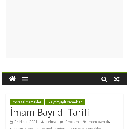
Yöresel Yemekler
Zeytinyağlı Yemekler
İmam Bayıldı Tarifi
,
24 Nisan 2021
selma
0 yorum
imam bayıldı
,
,
patlıcan yemekleri
yemek tarifleri
zeytin yağlı yemekler