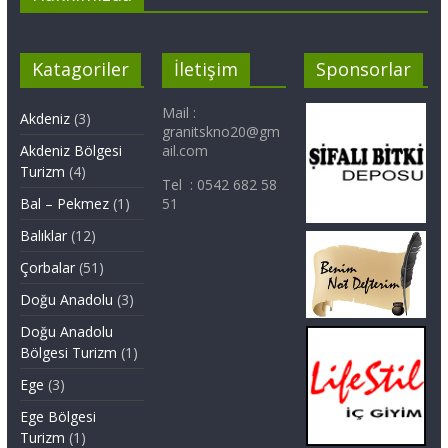
Katagoriler
İletişim
Sponsorlar
Mail :
Akdeniz
(3)
granitskno20@gm
Akdeniz Bölgesi
ail.com
Turizm
(4)
Tel : 0542 682 58
Bal – Pekmez
(1)
51
Balıklar
(12)
Çorbalar
(51)
Doğu Anadolu
(3)
Doğu Anadolu
Bölgesi Turizm
(1)
Ege
(3)
Ege Bölgesi
Turizm
(1)