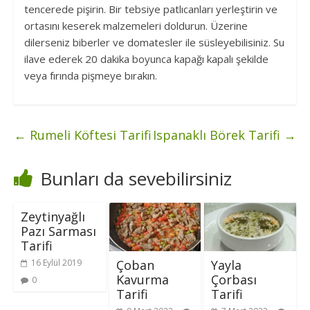
tencerede pişirin. Bir tebsiye patlıcanları yerleştirin ve
ortasını keserek malzemeleri doldurun. Üzerine
dilerseniz biberler ve domatesler ile süsleyebilisiniz. Su
ilave ederek 20 dakika boyunca kapağı kapalı şekilde
veya fırında pişmeye bırakın.
←
Rumeli Köftesi Tarifi
Ispanaklı Börek Tarifi
→
Bunları da sevebilirsiniz
Zeytinyağlı
Pazı Sarması
Tarifi
Çoban
Yayla
16 Eylül 2019
Kavurma
Çorbası
0
Tarifi
Tarifi